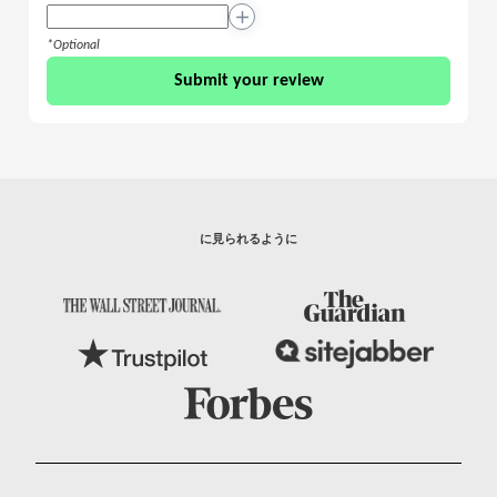
+
*Optional
Submit your review
We stand with people of Ukraine.
Russia is not “just” attacking the Ukraine people.
に見られるように
This is a war against democratic values, human rights
and peace. We can make impact and help with our
donations.
Donate Option 1
Donate Option 2