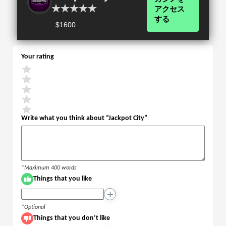
アクセス
する
$1600
Your rating
Write what you think about “
Jackpot City
”
*Maximum 400 words
Things that you like
+
*Optional
Things that you don’t like