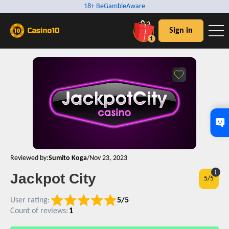
18+ BeGambleAware
Sign in
1
Reviewed by:
Sumito Koga
/
Nov 23, 2023
Jackpot City
5
/5
User rating:
5/5
Count of reviews:
1