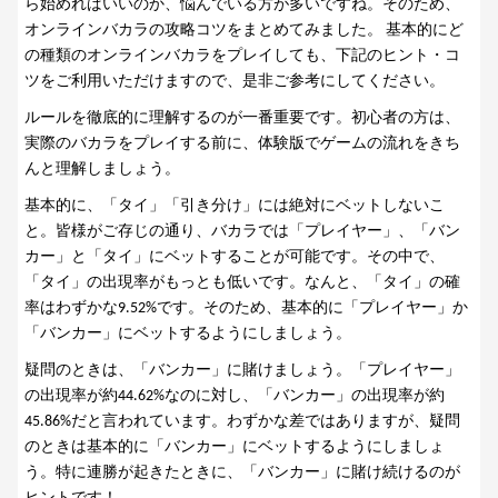
ら始めればいいのか、悩んでいる方が多いですね。そのため、
オンラインバカラの攻略コツをまとめてみました。 基本的にど
の種類のオンラインバカラをプレイしても、下記のヒント・コ
ツをご利用いただけますので、是非ご参考にしてください。
ルールを徹底的に理解するのが一番重要です。初心者の方は、
実際のバカラをプレイする前に、体験版でゲームの流れをきち
んと理解しましょう。
基本的に、「タイ」「引き分け」には絶対にベットしないこ
と。皆様がご存じの通り、バカラでは「プレイヤー」、「バン
カー」と「タイ」にベットすることが可能です。その中で、
「タイ」の出現率がもっとも低いです。なんと、「タイ」の確
率はわずかな9.52%です。そのため、基本的に「プレイヤー」か
「バンカー」にベットするようにしましょう。
疑問のときは、「バンカー」に賭けましょう。「プレイヤー」
の出現率が約44.62%なのに対し、「バンカー」の出現率が約
45.86%だと言われています。わずかな差ではありますが、疑問
のときは基本的に「バンカー」にベットするようにしましょ
う。特に連勝が起きたときに、「バンカー」に賭け続けるのが