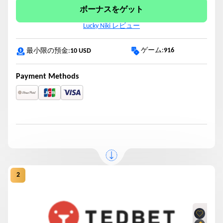
ボーナスをゲット
Lucky Niki レビュー
ゲーム:
916
最小限の預金:
10 USD
Payment Methods