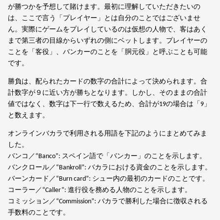
This is a war against democratic values, human rights
が勝つかを予想して賭けます。最初に理解していただきたいの
and peace. We can make impact and help with our
は、ここで言う「プレイヤー」とは自分のことではございませ
donations.
ん。実際にゲームをプレイしているのは仮想の人物で、客はあく
まで第三者の目線からいずれの側にベットします。プレイヤーの
Donate Option 1
ことを「客役」、バンカーのことを「胴元役」と呼ぶことも可能
です。
Donate Option 2
勝負は、配られたカードの数字の合計によって決められます。合
計数字が９に近い方が勝ちとなります。しかし、そのままの合計
値ではなく、数字は下一行で数えるため、合計が19の場合は「9」
と数えます。
オンラインバカラで利用される用語を下記のようにまとめてみま
した。
バンコ／“Banco”: スペイン語で「バンカー」のことを示します。
バンクロール／“Bankroll”: バカラにおける資金のことを示します。
バーンカード／“Burn card”: シュー内の最初のカードのことです。
コーラー／“Caller”: 進行役を務める人物のことを示します。
コミッション／“Commission”: バカラで勝利した場合に徴収される
手数料のことです。