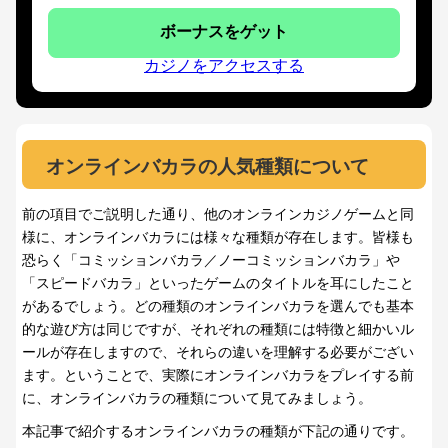
ボーナスをゲット
カジノをアクセスする
オンラインバカラの人気種類について
前の項目でご説明した通り、他のオンラインカジノゲームと同
様に、オンラインバカラには様々な種類が存在します。皆様も
恐らく「コミッションバカラ／ノーコミッションバカラ」や
「スピードバカラ」といったゲームのタイトルを耳にしたこと
があるでしょう。どの種類のオンラインバカラを選んでも基本
的な遊び方は同じですが、それぞれの種類には特徴と細かいル
ールが存在しますので、それらの違いを理解する必要がござい
ます。ということで、実際にオンラインバカラをプレイする前
に、オンラインバカラの種類について見てみましょう。
本記事で紹介するオンラインバカラの種類が下記の通りです。