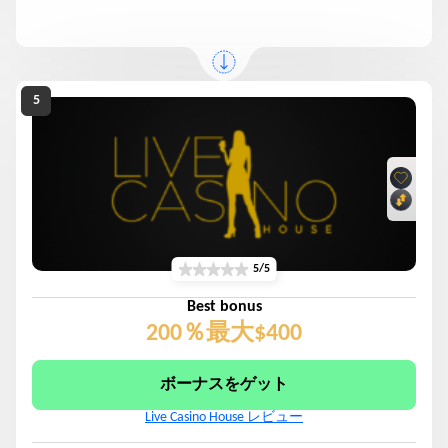
5/5
Best bonus
200％最大$400
ボーナスをゲット
Live Casino House レビュー