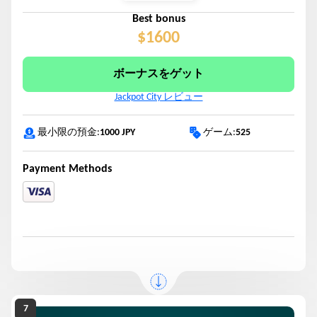
Best bonus
$1600
ボーナスをゲット
Jackpot City レビュー
ゲーム:
525
最小限の預金:
1000 JPY
Payment Methods