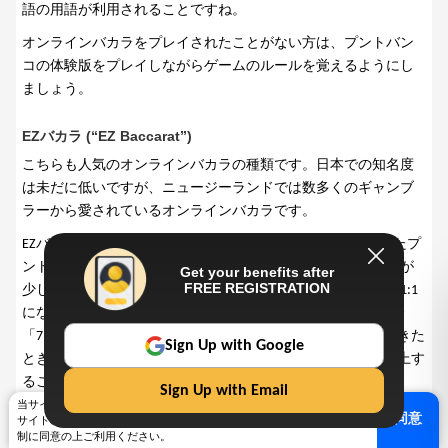
語の用語が利用されることですね。
オンラインバカラをプレイされたことがない方は、プントバン
コの体験版をプレイしながらゲームのルールを覚えるようにし
ましょう。
EZバカラ (“EZ Baccarat”)
こちらも人気のオンラインバカラの種類です。日本での知名度
は未だに低いですが、ニュージーランドでは数多くのギャンブ
ラーから愛されているオンラインバカラです。
EZバカラ (“EZ Baccarat”)の基本的なルールは、先ほど紹介したプ
ントバンコとほぼ同じです。一つの違いは、バンカーの配当が
Get your benefits after
FREE REGISTRATION
少し異なるという点です。EZバカラでは、バンカーの配当が1:1
になります。また、「ドラゴン7」(バンカーの3枚のカードで
「7」ができたとき) と「パンダ8」(3枚のカードで「8」ができた
Sign Up with Google
とき)という2つのサイドベットが存在し、配当を40倍まで向上す
ることができます。
Sign Up with Email
当サイトはサービス向上のために、クッキーを利用しております。当
A
A
A
A
それ以外は、EZバカラはプントバンコとゲームの流れがほとん
同意
サイトのサービスをご利用になる方は、クッキー使用や
データ保護
規
制に同意の上ご利用ください。
ど同じなので、一度プントバンコを攻略したら次はこちらの種