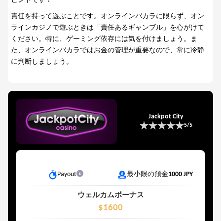
ヒントです！
責任を持って遊ぶことです。オンラインバカラに限らず、オン
ラインカジノで遊ぶときは「責任あるギャンブル」を心がけて
ください。特に、ゲーミング依存には気を付けましょう。ま
た、オンラインバカラではお金の管理が重要なので、常に冷静
に判断しましょう。
Jackpot City
5/5
Payout
最小限の預金
1000 JPY
ウェルカムボーナス
$1600