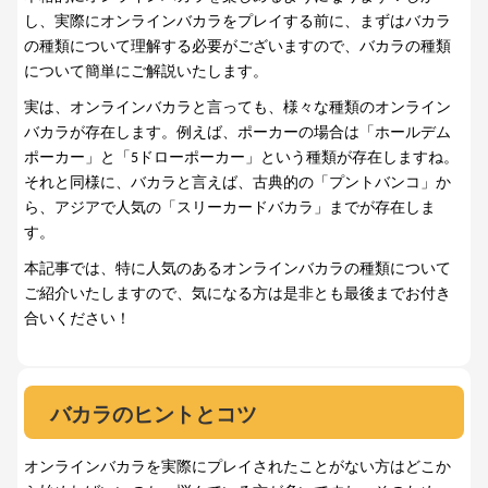
し、実際にオンラインバカラをプレイする前に、まずはバカラ
の種類について理解する必要がございますので、バカラの種類
について簡単にご解説いたします。
実は、オンラインバカラと言っても、様々な種類のオンライン
バカラが存在します。例えば、ポーカーの場合は「ホールデム
ポーカー」と「5ドローポーカー」という種類が存在しますね。
それと同様に、バカラと言えば、古典的の「プントバンコ」か
ら、アジアで人気の「スリーカードバカラ」までが存在しま
す。
本記事では、特に人気のあるオンラインバカラの種類について
ご紹介いたしますので、気になる方は是非とも最後までお付き
合いください！
バカラのヒントとコツ
オンラインバカラを実際にプレイされたことがない方はどこか