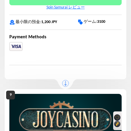
Spin Samurai レビュー
ゲーム:
3100
最小限の預金:
1,200 JPY
Payment Methods