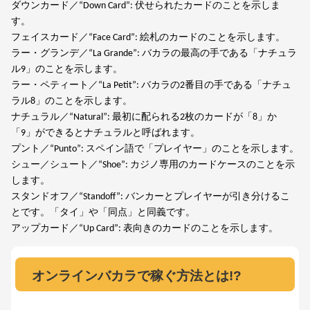
ダウンカード／“Down Card”: 伏せられたカードのことを示しま
す。
フェイスカード／“Face Card”: 絵札のカードのことを示します。
ラー・グランデ／“La Grande”: バカラの最高の手である「ナチュラ
ル9」のことを示します。
ラー・ペティート／“La Petit”: バカラの2番目の手である「ナチュ
ラル8」のことを示します。
ナチュラル／“Natural”: 最初に配られる2枚のカードが「8」か
「9」ができるとナチュラルと呼ばれます。
プント／“Punto”: スペイン語で「プレイヤー」のことを示します。
シュー／シュート／“Shoe”: カジノ専用のカードケースのことを示
します。
スタンドオフ／“Standoff”: バンカーとプレイヤーが引き分けるこ
とです。「タイ」や「同点」と同義です。
アップカード／“Up Card”: 表向きのカードのことを示します。
オンラインバカラで稼ぐ方法とは!?