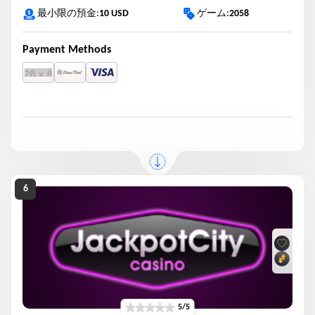
ゲーム:
2058
最小限の預金:
10 USD
Payment Methods
5/5