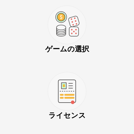
ゲームの選択
ライセンス