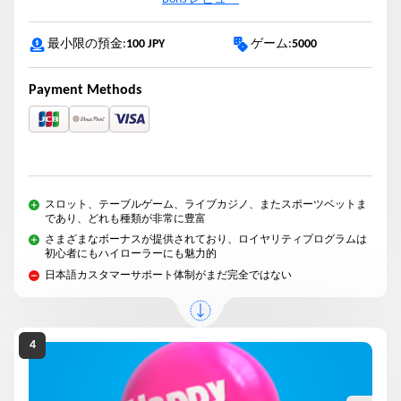
ゲーム:
5000
最小限の預金:
100 JPY
Payment Methods
スロット、テーブルゲーム、ライブカジノ、またスポーツベットま
であり、どれも種類が非常に豊富
さまざまなボーナスが提供されており、ロイヤリティプログラムは
初心者にもハイローラーにも魅力的
日本語カスタマーサポート体制がまだ完全ではない