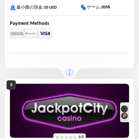
ゲーム:
2058
最小限の預金:
10 USD
Payment Methods
5/5