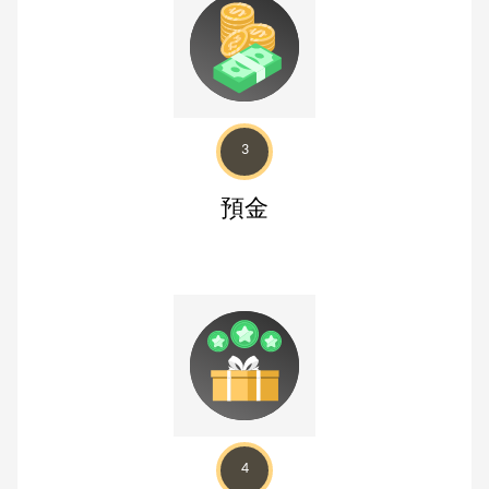
3
預金
4