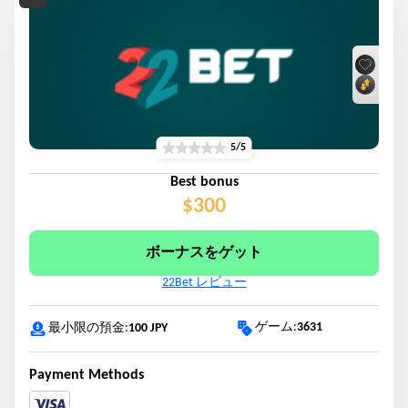
5/5
Best bonus
$300
ボーナスをゲット
22Bet レビュー
ゲーム:
3631
最小限の預金:
100 JPY
Payment Methods