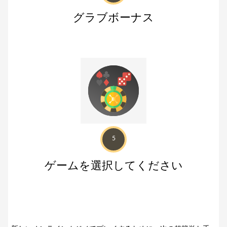
グラブボーナス
5
ゲームを選択してください