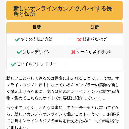
新しいオンラインカジノでプレイする長
所と短所
長所
短所
多くの支払い方法
技術的なバグ
新しいデザイン
ゲームが多すぎない
モバイルフレンドリー
新しいことをしてみるのは興奮にあふれることでしょうね。オ
ンラインカジノに夢中になっているギャンブラーの情熱を新し
く燃え上げるために、我々は新規オンラインカジノに関する情
報を集めてこちらのサイトでお客様に紹介しています。
言うまでもなく、どんな物事にしても一長一短とは本当ですか
ら、新しいカジノをオンラインで遊ぶこともそうです。お客様
に新規オンラインカジノの全容を伝えるために、可否検討を行
いましょう。