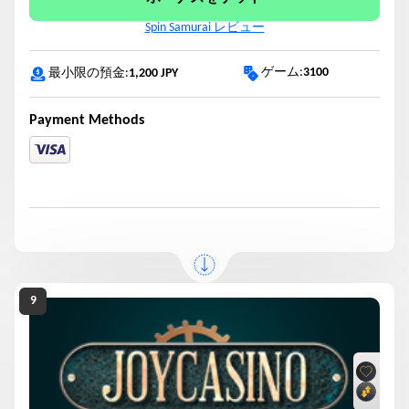
Spin Samurai レビュー
ゲーム:
3100
最小限の預金:
1,200 JPY
Payment Methods