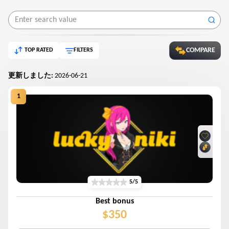
プロバイダーやギャンブリングオーソリティーは努力を重ねてギ
$2000
ャンブルの合法化に成功するために頑張り続けています。
ウェルカムボーナス
$350
有名なカジノゲームプロバイダーと数十年にわたって事業をたく
らんでいるギャンブル大企業はもちろん素晴らしいですが、オン
COMPARE
TOP RATED
FILTERS
ラインギャンブル業界は毎日千変万化しているので、あっちこっ
ボーナスをゲッ
ち現れるカジノゲームプロバイダーや新規オンラインカジノが提
ト
更新しました:
2026-06-21
45
投票
供しているサービスを試してみる価値がありますね。「新しい」
とはもちろん「あまり知られていない」という意味もあります
が、「信頼できない」とか「質が低い」とは限らないのです。
では皆さん、新しいカジノをインターネットで楽しむ気がある場
合、当記事を読み切って新しく獲得した知識を持って新オンライ
ンカジノを選びましょうか？
5/5
Best bonus
$350