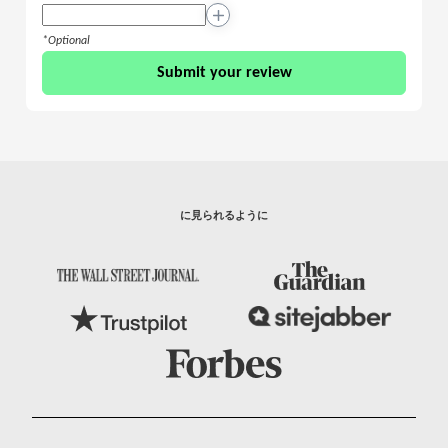
+
*Optional
Submit your review
We stand with people of Ukraine.
Russia is not “just” attacking the Ukraine people.
に見られるように
This is a war against democratic values, human rights
and peace. We can make impact and help with our
donations.
Donate Option 1
Donate Option 2