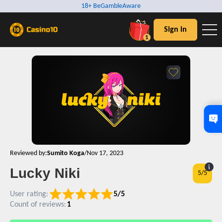
18+ BeGambleAware
Sign in
1
Reviewed by:
Sumito Koga
/
Nov 17, 2023
Lucky Niki
5
/5
User rating:
5/5
Count of reviews:
1