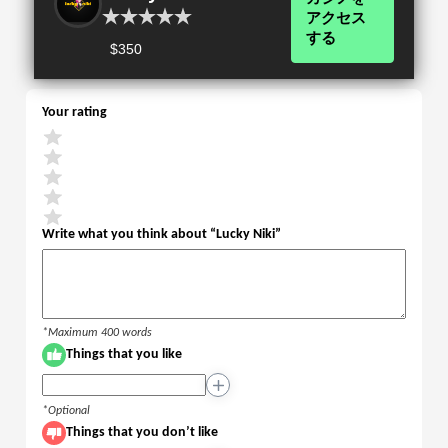
アクセス
する
$350
Your rating
Write what you think about “
Lucky Niki
”
*Maximum 400 words
Things that you like
+
*Optional
Things that you don’t like